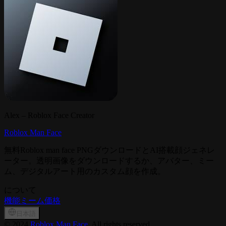
Alex – Roblox Face Creator
Roblox Man Face
無料Roblox man face PNGダウンロードとAI搭載顔ジェネレ
ーター。透明画像をダウンロードするか、アバター、ミー
ム、デジタルアート用のカスタム顔を作成。
について
機能
ミーム
価格
日本語
©
2024
Roblox Man Face
, All rights reserved