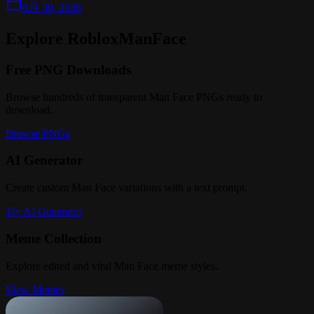
6月 30, 2026
Explore RobloxManFace
Free PNG Downloads
Browse hundreds of transparent Man Face PNGs ready to
download.
Browse PNGs
AI Generator
Create custom Man Face variations with a text prompt.
Try AI Generator
Meme Collection
Explore edited and viral Man Face meme styles.
View Memes