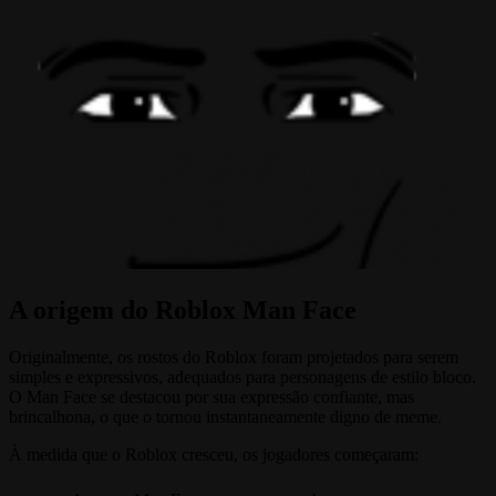
A origem do Roblox Man Face
Originalmente, os rostos do Roblox foram projetados para serem
simples e expressivos, adequados para personagens de estilo bloco.
O Man Face se destacou por sua expressão confiante, mas
brincalhona, o que o tornou instantaneamente digno de meme.
À medida que o Roblox cresceu, os jogadores começaram: