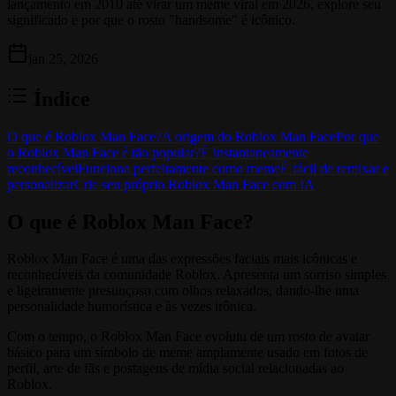
lançamento em 2010 até virar um meme viral em 2026, explore seu
significado e por que o rosto "handsome" é icônico.
jan 25, 2026
Índice
O que é Roblox Man Face?
A origem do Roblox Man Face
Por que
o Roblox Man Face é tão popular?
É instantaneamente
reconhecível
Funciona perfeitamente como meme
É fácil de remixar e
personalizar
Crie seu próprio Roblox Man Face com IA
O que é Roblox Man Face?
Roblox Man Face é uma das expressões faciais mais icônicas e
reconhecíveis da comunidade Roblox. Apresenta um sorriso simples
e ligeiramente presunçoso com olhos relaxados, dando-lhe uma
personalidade humorística e às vezes irônica.
Com o tempo, o Roblox Man Face evoluiu de um rosto de avatar
básico para um símbolo de meme amplamente usado em fotos de
perfil, arte de fãs e postagens de mídia social relacionadas ao
Roblox.