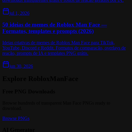
downloads transparentes grátis e rostos de reação gerados por IA.
jul 1, 2026
50 ideias de memes de Roblox Man Face —
Formatos, templates e prompts (2026)
Ideias criativas de memes de Roblox Man Face para TikTok,
YouTube, Discord e Reddit. Formatos de comparação, overlays de
reação, prompts de IA e templates PNG grátis.
jun 30, 2026
Explore RobloxManFace
Free PNG Downloads
Browse hundreds of transparent Man Face PNGs ready to
download.
Browse PNGs
AI Generator