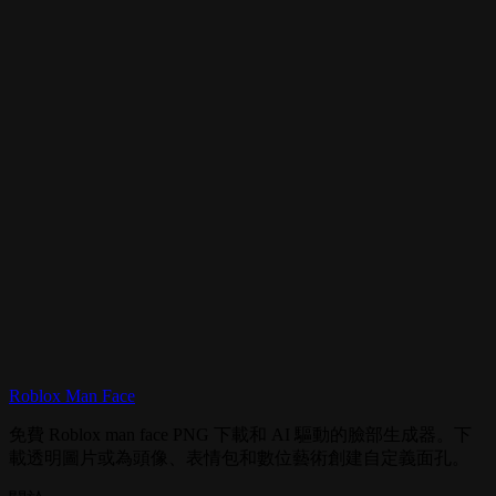
我可以將 Roblox Man Face PNG 圖片用於什麼？
這個頁面與表情包頁面不同嗎？
Roblox Man Face
AI 生成器
免費 Roblox man face PNG 下載和 AI 驅動的臉部生成器。下
載透明圖片或為頭像、表情包和數位藝術創建自定義面孔。