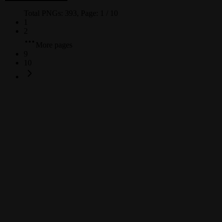
Total PNGs:
393
, Page:
1
/
10
1
2
More pages
9
10
什麼是 Roblox Man Face PNG？
這些 Roblox Man Face PNG 圖片是透明的嗎？
我可以免費下載和使用這些 PNG 圖片嗎？