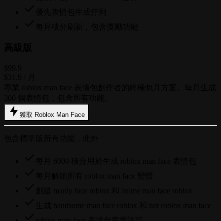
優先表情包生成佇列
每月積分刷新，包含獎勵功能
高級版
$99.9
$31.9
/ 月
專業 roblox man face 表情包創作者的終極包月方案。每月生成
300 個表情包，包含所有功能。
獲取 Roblox Man Face
包含標準版所有功能，此外
每月 6000 積分用於生成 roblox man face 表情包
每月解鎖所有 roblox man face 變體
創建 manly face roblox 和 anime man face roblox
生成 handsome man face roblox 和 hot roblox man face
roblox man face 表情包商業許可