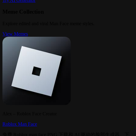
Try AI Generator
Meme Collection
Explore edited and viral Man Face meme styles.
View Memes
Alex – Roblox Face Creator
Roblox Man Face
免费 Roblox man face PNG 下载和 AI 驱动的脸部生成器。下