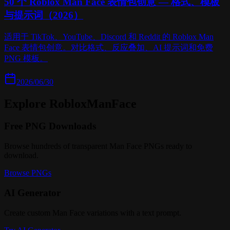
50 个 Roblox Man Face 表情包创意 — 格式、模板
与提示词（2026）
适用于 TikTok、YouTube、Discord 和 Reddit 的 Roblox Man
Face 表情包创意。对比格式、反应叠加、AI 提示词和免费
PNG 模板。
2026/06/30
Explore RobloxManFace
Free PNG Downloads
Browse hundreds of transparent Man Face PNGs ready to
download.
Browse PNGs
AI Generator
Create custom Man Face variations with a text prompt.