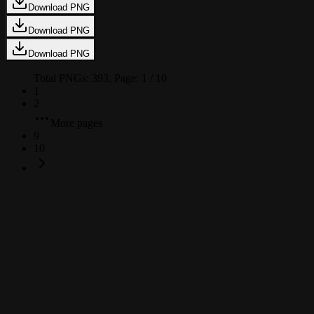
Download PNG
Download PNG
Download PNG
Total PNGs:
393
, Page:
1
/
10
1
2
More pages
9
10
Roblox Man Face PNG란 무엇인가요?
이 Roblox Man Face PNG 이미지는 투명한가요?