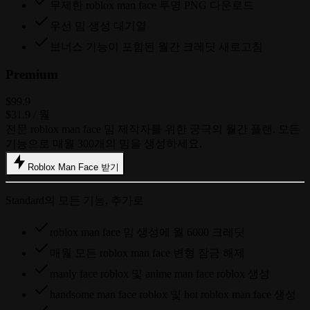
무제한 roblox man face 투명 PNG 다운로드
우선 밈 생성 대기열
보너스 기능이 포함된 월간 크레딧 새로고침
Premium
$99.9
$31.9
/ 월
전문 roblox man face 밈 제작자를 위한 궁극의 월간 플랜. 모든
기능으로 매월 300개의 밈을 생성하세요.
Roblox Man Face 받기
Standard의 모든 기능, 추가로
roblox man face 밈 생성에 월 6000 크레딧
매월 모든 roblox man face 변형 잠금 해제
manly face roblox 및 anime man face roblox 생성
handsome man face roblox 및 hot roblox man face 생성