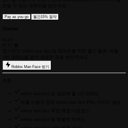
만들 수 있는 크레딧을 받으세요.
Pay as you go
월간
15% 절약
Starter
$14.9
$7.9
/ 월
정기적인 roblox man face 밈 제작자를 위한 월간 플랜. 매월
100 크레딧을 받아 새로운 밈을 생성하세요.
Roblox Man Face 받기
포함
roblox man face 밈 생성에 월 120 크레딧
매월 사용자 정의 roblox man face PNG 이미지 생성
roblox man face 투명 배경 다운로드
roblox man face 밈 템플릿 액세스
roblox man face smile 변형 생성